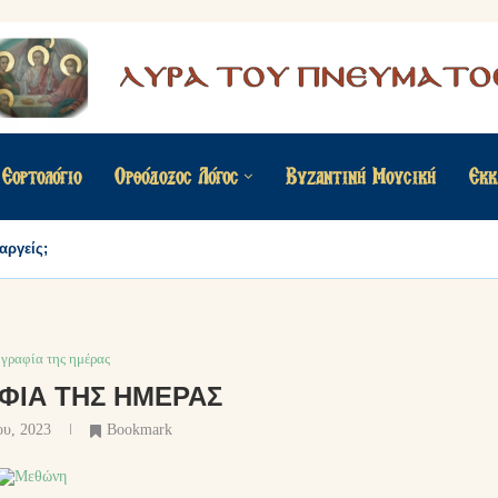
Εορτολόγιο
Ορθόδοξος Λόγος
Βυζαντινή Μουσική
Εκκ
αργείς;
γραφία της ημέρας
ΦΊΑ ΤΗΣ ΗΜΈΡΑΣ
ου, 2023
Bookmark