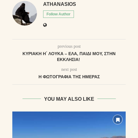
ATHANASIOS
Follow Author
previous post
ΚΥΡΙΑΚῊ Η΄ ΛΟΥΚΑ͂ – EΛA, ΠAIΔI MOY, ΣTHN
EKKΛHΣIA!
next post
Η ΦΩΤΟΓΡΑΦΊΑ ΤΗΣ ΗΜΈΡΑΣ
YOU MAY ALSO LIKE