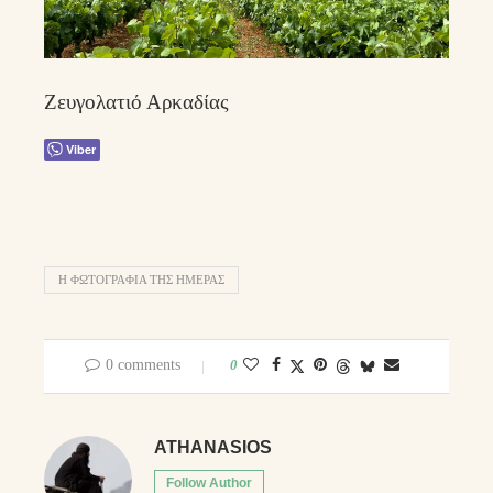
Ζευγολατιό Αρκαδίας
Viber
Η ΦΩΤΟΓΡΑΦΊΑ ΤΗΣ ΗΜΈΡΑΣ
0 comments
0
ATHANASIOS
Follow Author