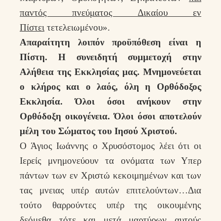
παντός πνεύματος Δικαίου εν
Πίστει
τετελειωμένου».
Απαραίτητη λοιπόν προϋπόθεση είναι η
Πίστη. Η συνειδητή συμμετοχή στην
Αλήθεια της Εκκλησίας μας. Μνημονεύεται
ο κλήρος και ο λαός, όλη η Ορθόδοξος
Εκκλησία. Όλοι όσοι ανήκουν στην
Ορθόδοξη οικογένεια. Όλοι όσοι αποτελούν
μέλη του Σώματος του Ιησού Χριστού.
Ο Άγιος Ιωάννης ο Χρυσόστομος λέει ότι οι
Ιερείς μνημονεύουν τα ονόματα των Υπερ
πάντων των εν Χριστώ κεκοιμημένων και των
τας μνειας υπέρ αυτών επιτελούντων…Δια
τούτο θαρρούντες υπέρ της οικουμένης
δεόμεθα τότε και μετά μαρτύρων αυτούς