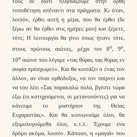
τους δε διότι πλησιάζουμε στην ορθή
τοποθέτηση απέναντι στα πράγματα. Κι όταν,
λοιπόν, έρθει αυτή η μέρα, που θα έρθει (δε
ξέρω αν θα έρθει στις ημέρες μου) και ξέρετε,
τότε; Η λειτουργία θα γίνει όπως ήτανε τότε,
ο
ο
στους πρώτους αιώνες, μέχρι τον 8
, 9
,
ο
10
αιώνα που λέγαμε «τας θύρας τας θύρας εν
σοφία πρόσχωμεν». Και θα κοιτάζει ο ένας τον
άλλον, αν είναι ορθόδοξος, να τον παίρνει και
να του λέει «Σας παρακαλώ πολύ, βγέστε τώρα
έξω (οι κατηχούμενοι, οι μετανοούντες) για να
κάνουμε το μυστήριον της Θείας
Ευχαριστίας». Και θα κοινωνούμε όλοι, θα
εξομολογούμεθα όλοι, κ.τ.λ.. Έχουμε ένα
δρόμο ακόμα, λοιπόν. Κάποιοι, η «μαγιά» που