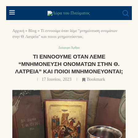
Αρχική
»
Blog
»
Τί εννοούμε όταν λέμε “μνημόνευση ονομάτων
στην Θ. Λατρεία” και ποιοι μνημονεύονται;
Διάφορα Άρθρα
ΤΊ ΕΝΝΟΟΎΜΕ ΌΤΑΝ ΛΈΜΕ
“ΜΝΗΜΌΝΕΥΣΗ ΟΝΟΜΆΤΩΝ ΣΤΗΝ Θ.
ΛΑΤΡΕΊΑ” ΚΑΙ ΠΟΙΟΙ ΜΝΗΜΟΝΕΎΟΝΤΑΙ;
17 Ιουνίου, 2023
Bookmark