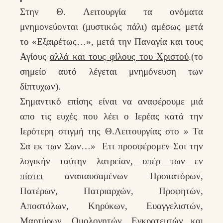
Στην Θ. Λειτουργία τα ονόματα
μνημονεύονται (μυστικώς πάλι) αμέσως μετά
το «Εξαιρέτως…», μετά την Παναγία και τους
Αγίους
αλλά και τους φίλους του Χριστού
.(το
σημείο αυτό λέγεται μνημόνευση των
δίπτυχων).
Σημαντικό επίσης είναι να αναφέρουμε μιά
απο τις ευχές που λέει ο Ιερέας κατά την
Ιερότερη στιγμή της Θ.Λειτουργίας στο » Τα
Σα εκ των Σων…» Ετι προσφέρομεν Σοι την
λογικήν ταύτην λατρείαν,
υπέρ των εν
πίστει
αναπαυσαμένων Προπατόρων,
Πατέρων, Πατριαρχών, Προφητών,
Αποστόλων, Κηρύκων, Ευαγγελιστών,
Μαρτύρων, Ομολογητών, Εγκρατευτών
και