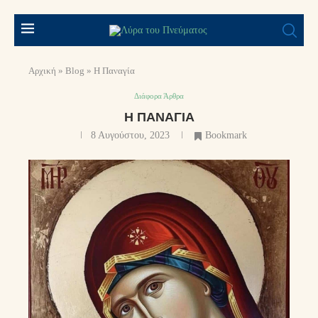
Αρχική
»
Blog
»
Η Παναγία
Διάφορα Άρθρα
Η ΠΑΝΑΓΊΑ
8 Αυγούστου, 2023
Bookmark