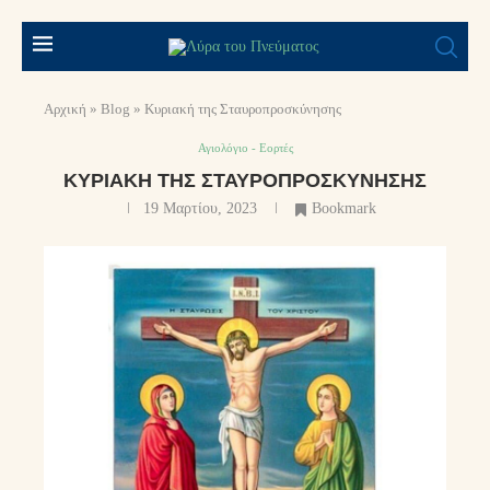
Αρχική
»
Blog
»
Κυριακή της Σταυροπροσκύνησης
Αγιολόγιο - Εορτές
ΚΥΡΙΑΚΉ ΤΗΣ ΣΤΑΥΡΟΠΡΟΣΚΎΝΗΣΗΣ
19 Μαρτίου, 2023
Bookmark