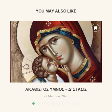
YOU MAY ALSO LIKE
ἈΚΆΘΙΣΤΟΣ ὝΜΝΟΣ – Δ’ ΣΤΆΣΙΣ
Ὁ
27 Μαρτίου, 2025