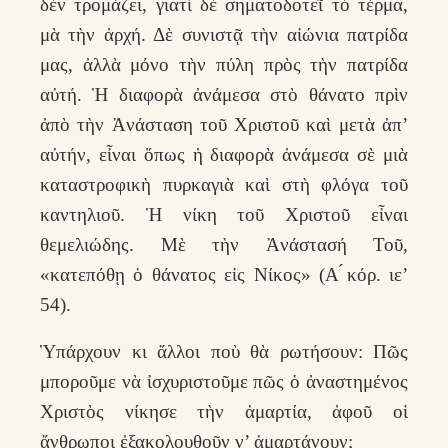
δὲν τρομάζει, γιατί δὲ σηματοδοτεῖ τὸ τέρμα,
μὰ τὴν ἀρχή. Δὲ συνιστᾷ τὴν αἰώνια πατρίδα
μας, ἀλλὰ μόνο τὴν πύλη πρὸς τὴν πατρίδα
αὐτή. Ἡ διαφορὰ ἀνάμεσα στὸ θάνατο πρὶν
ἀπὸ τὴν Ἀνάσταση τοῦ Χριστοῦ καὶ μετὰ ἀπ’
αὐτήν, εἶναι ὅπως ἡ διαφορὰ ἀνάμεσα σὲ μιὰ
καταστροφικὴ πυρκαγιὰ καὶ στὴ φλόγα τοῦ
καντηλιοῦ. Ἡ νίκη τοῦ Χριστοῦ εἶναι
θεμελιώδης. Μὲ τὴν Ἀνάστασή Τοῦ,
«κατεπόθῃ ὁ θάνατος εἰς Νίκος» (Α ́κόρ. ιε’
54).
Ὑπάρχουν κι ἄλλοι ποὺ θὰ ρωτήσουν: Πῶς
μποροῦμε νὰ ἰσχυριστοῦμε πῶς ὁ ἀναστημένος
Χριστὸς νίκησε τὴν ἁμαρτία, ἀφοῦ οἱ
ἄνθρωποι ἐξακολουθοῦν ν’ ἁμαρτάνουν;