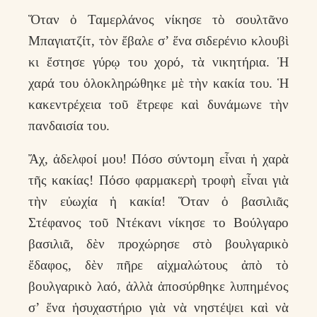
Ὅταν ὁ Ταμερλάνος νίκησε τὸ σουλτᾶνο
Μπαγιατζίτ, τὸν ἔβαλε σ’ ἕνα σιδερένιο κλουβὶ
κι ἔστησε γύρῳ του χορό, τὰ νικητήρια. Ἡ
χαρά του ὁλοκληρώθηκε μὲ τὴν κακία του. Ἡ
κακεντρέχεια τοῦ ἔτρεφε καὶ δυνάμωνε τὴν
πανδαισία του.
Ἄχ, ἀδελφοί μου! Πόσο σύντομη εἶναι ἡ χαρὰ
τῆς κακίας! Πόσο φαρμακερὴ τροφὴ εἶναι γιὰ
τὴν εὐωχία ἡ κακία! Ὅταν ὁ βασιλιᾶς
Στέφανος τοῦ Ντέκανι νίκησε το Βούλγαρο
βασιλιᾶ, δὲν προχώρησε στὸ βουλγαρικὸ
ἔδαφος, δὲν πῆρε αἰχμαλώτους ἀπὸ τὸ
βουλγαρικὸ λαό, ἀλλὰ ἀποσύρθηκε λυπημένος
σ’ ἕνα ἡσυχαστήριο γιὰ νὰ νηστέψει καὶ νὰ