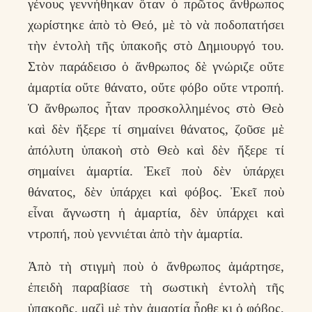
γένους γεννήθηκαν ὅταν ὁ πρῶτος ἄνθρωπος
χωρίστηκε ἀπὸ τὸ Θεό, μὲ τὸ νὰ ποδοπατήσει
τὴν ἐντολὴ τῆς ὑπακοῆς στὸ Δημιουργό του.
Στὸν παράδεισο ὁ ἄνθρωπος δὲ γνώριζε οὔτε
ἁμαρτία οὔτε θάνατο, οὔτε φόβο οὔτε ντροπή.
Ὁ ἄνθρωπος ἦταν προσκολλημένος στὸ Θεὸ
καὶ δὲν ἤξερε τί σημαίνει θάνατος, ζοῦσε μὲ
ἀπόλυτη ὑπακοὴ στὸ Θεὸ καὶ δὲν ἤξερε τί
σημαίνει ἁμαρτία. Ἐκεῖ ποὺ δὲν ὑπάρχει
θάνατος, δὲν ὑπάρχει καὶ φόβος. Ἐκεῖ ποὺ
εἶναι ἄγνωστη ἡ ἁμαρτία, δὲν ὑπάρχει καὶ
ντροπή, ποὺ γεννιέται ἀπὸ τὴν ἁμαρτία.
Ἀπὸ τὴ στιγμὴ ποὺ ὁ ἄνθρωπος ἁμάρτησε,
ἐπειδὴ παραβίασε τὴ σωστικὴ ἐντολὴ τῆς
ὑπακοῆς, μαζὶ μὲ τὴν ἁμαρτία ἦρθε κι ὁ φόβος,