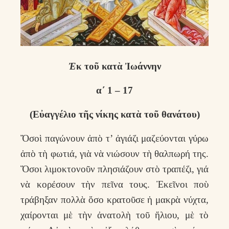
Ἐ
κ τοῦ κατὰ Ἰωάννην
α΄ 1 – 17
(Εὐαγγέλιο τῆς νίκης κατὰ τοῦ θανάτου)
Ὄσοὶ παγώνουν ἀπὸ τ’ ἀγιάζι μαζεύονται γύρω
ἀπὸ τὴ φωτιά, γιὰ νὰ νιώσουν τὴ θαλπωρή της.
Ὅσοι λιμοκτονοῦν πλησιάζουν στὸ τραπέζι, γιά
νὰ κορέσουν τὴν πεῖνα τους. Ἐκεῖνοι ποὺ
τράβηξαν πολλὰ ὅσο κρατοῦσε ἡ μακρὰ νύχτα,
χαίρονται μὲ τὴν ἀνατολὴ τοῦ ἥλιου, μὲ τὸ