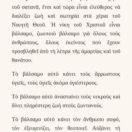
τοῦ σατανᾶ, ἔτσι καὶ τώρα εἶναι ἐλεύθερος νὰ
διαλέξει ζωὴ καὶ σωτηρία στὰ χέρια τοῦ
Νικητῆ Θεοῦ. Ἡ νίκη τοῦ Χριστοῦ εἶναι
βάλσαμο, ζωοποιὸ βάλσαμο γιὰ ὅλους τοὺς
ἀνθρώπους, ὅλους ἐκείνους ποὺ ἔχουν
προσβληθεῖ ἀπὸ τὴ λέπρα τῆς ἁμαρτίας καὶ τοῦ
θανάτου.
Τὸ βάλσαμο αὐτὸ κάνει τοὺς ἄρρωστους
ὑγιεῖς, τοὺς ὑγιεῖς ἀκόμα ὑγιέστερους.
Τὸ βάλσαμο αὐτὸ ἀνασταίνει τοὺς νεκροὺς καὶ
δίνει πληρέστερη ζωὴ στοὺς ζωντανούς.
Τὸ βάλσαμο αὐτὸ κάνει τὸν ἄνθρωπο σοφό,
τὸν ἐξευγενίζει, τὸν θεοποιεῖ. Αὐξάνει τὴ