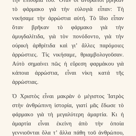
τὸ φάρμακο γιὰ τὴν εὐλογιὰ εἶπαν: Τὴ
νικήσαμε τὴν ἀρρώστια αὐτή. Τὸ ἴδιο εἶπαν
ὅταν βρῆκαν τὸ φάρμακο γιὰ τὴν
ἀμυγδαλίτιδα, γιὰ τὸν πονόδοντο, γιὰ τὴν
οὐρικὴ ἀρθρίτιδα καὶ γι’ ἄλλες παρόμοιες
ἀρρώστιες. Τίς νικήσαμε, θριαμβολογοῦσαν.
Αὐτὸ σημαίνει πῶς ἡ εὕρεση φαρμάκου γιὰ
κάποια ἀρρώστια, εἶναι νίκη κατά τῆς
ἀρρώστιας.
Ὁ Χριστὸς εἶναι μακρὰν ὁ μέγιστος Ἰατρὸς
στὴν ἀνθρώπινη ἱστορία, γιατί μᾶς ἔδωσε τὸ
φάρμακο γιὰ τὴ μεγαλύτερη ἁμαρτία. Κι ἡ
ἁμαρτία εἶναι ἐκείνη ἀπὸ τὴν ὁποία
γεννιοῦνται ὅλα τ’ ἄλλα πάθη τοῦ ἀνθρώπου,