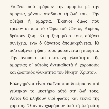
Ἐκεῖνοι ποὺ τρέφουν τὴν ἁμαρτία μὲ τὴν
ἁμαρτία, χάνουν σταδιακὰ τὴ ζωή τους. Τὴν
φθείρει ἡ ἁμαρτία. Ἐκεῖνοι ὅμως ποὺ
τρέφονται ἀπὸ τὸ σῶμα τοῦ ζῶντος Κυρίου,
δρέπουν ζωή. Κι ἡ ζωὴ μέσα τους αὐξάνει
συνέχεια, ἐνῶ ὁ θάνατος ἀπομακρύνεται. Κι
ὅσο αὐξάνει ἡ ζωή, τόσο μαραίνεται ἡ ἁμαρτία.
Τὴν ἀνούσια καὶ σκοτεινὴ γλυκύτητα τῆς
ἁμαρτίας σ’ αὐτοὺς ἀντικαθιστὰ ἡ χαροποιὸς
καὶ ζωοποιὸς γλυκύτητα τοῦ Νικητῆ Χριστοῦ.
Εὐλογημένοι εἶναι ἐκεῖνοι ποὺ δοκίμασαν καὶ
γεύτηκαν τὸ μυστήριο αὐτὸ στὴ ζωή τους.
Αὐτοὶ θὰ κληθοῦν υἱοὶ φωτὸς καὶ τέκνα τῆς
χάριτος. Ὅταν ἀναχωρήσουν ἀπὸ τὴ ζωὴ αὐτὴ