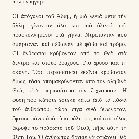
πολὺ γρήγορη.
Οἱ ἀπόγονοι τοῦ Ἀδάμ, ἡ μιὰ γενιὰ μετὰ τὴν
ἄλλη, γίνονταν ὅλο καὶ πιὸ ὑλικοί, πιὸ
προσκολλημένοι στὰ γήινα. Ντρέπονταν ποὺ
ἁμάρταναν καὶ πέθαιναν μὲ φόβο καὶ τρόμο.
Οἱ ἄνθρωποι κρύβονταν ἀπό το Θεὸ στὰ
δέντρα καὶ στοὺς βράχους, στὸ χρυσὸ καὶ τὴ
σκόνη. Ὅσο περισσότερο ἐκεῖνοι κρύβονταν
ὅμως, τόσο ἀπομακρύνονταν ἀπὸ τὸν ἀληθινὸ
Θεό, τόσο περισσότερο τὸν ξεχνοῦσαν. Ἡ
φύση ποὺ κάποτε ἔστεκε κάτω ἀπὸ τὰ πόδια
τοῦ ἀνθρώπου, τώρα σιγὰ σιγὰ ὑψωνόταν,
ἔφτασε πάνω ἀπὸ τὸ κεφάλι του, καὶ στὸ τέλος
ἔκρυψε τὸ πρόσωπο τοῦ Θεοῦ, πῆρε αὐτὴ τὴ
θέση Του. Ὁ ἄνθρωπος ἄρχισε νὰ φτιάχνει θεὸ