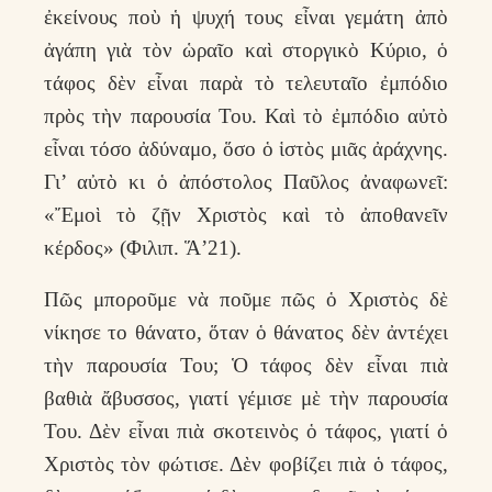
ἐκείνους ποὺ ἡ ψυχή τους εἶναι γεμάτη ἀπὸ
ἀγάπη γιὰ τὸν ὡραῖο καὶ στοργικὸ Κύριο, ὁ
τάφος δὲν εἶναι παρὰ τὸ τελευταῖο ἐμπόδιο
πρὸς τὴν παρουσία Του. Καὶ τὸ ἐμπόδιο αὐτὸ
εἶναι τόσο ἀδύναμο, ὅσο ὁ ἱστὸς μιᾶς ἀράχνης.
Γι’ αὐτὸ κι ὁ ἀπόστολος Παῦλος ἀναφωνεῖ:
«Ἔμοὶ τὸ ζῇν Χριστὸς καὶ τὸ ἀποθανεῖν
κέρδος» (Φιλιπ. Ἅ’21).
Πῶς μποροῦμε νὰ ποῦμε πῶς ὁ Χριστὸς δὲ
νίκησε το θάνατο, ὅταν ὁ θάνατος δὲν ἀντέχει
τὴν παρουσία Του; Ὁ τάφος δὲν εἶναι πιὰ
βαθιὰ ἄβυσσος, γιατί γέμισε μὲ τὴν παρουσία
Του. Δὲν εἶναι πιὰ σκοτεινὸς ὁ τάφος, γιατί ὁ
Χριστὸς τὸν φώτισε. Δὲν φοβίζει πιὰ ὁ τάφος,