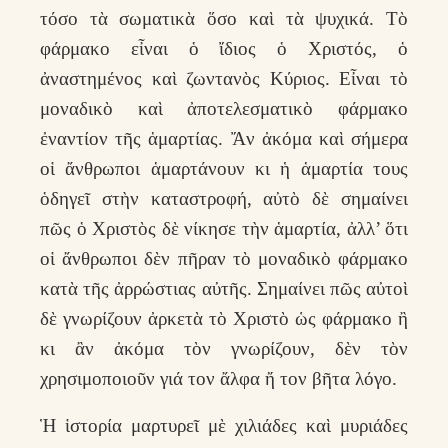
τόσο τὰ σωματικὰ ὅσο καὶ τὰ ψυχικά. Τὸ
φάρμακο εἶναι ὁ ἴδιος ὁ Χριστός, ὁ
ἀναστημένος καὶ ζωντανὸς Κύριος. Εἶναι τὸ
μοναδικὸ καὶ ἀποτελεσματικὸ φάρμακο
ἐναντίον τῆς ἁμαρτίας. Ἄν ἀκόμα καὶ σήμερα
οἱ ἄνθρωποι ἁμαρτάνουν κι ἡ ἁμαρτία τους
ὁδηγεῖ στὴν καταστροφή, αὐτὸ δὲ σημαίνει
πῶς ὁ Χριστὸς δὲ νίκησε τὴν ἁμαρτία, ἀλλ’ ὅτι
οἱ ἄνθρωποι δὲν πῆραν τὸ μοναδικὸ φάρμακο
κατὰ τῆς ἀρρώστιας αὐτῆς. Σημαίνει πῶς αὐτοὶ
δὲ γνωρίζουν ἀρκετὰ τὸ Χριστὸ ὡς φάρμακο ἢ
κι ἂν ἀκόμα τὸν γνωρίζουν, δὲν τὸν
χρησιμοποιοῦν γιά τον ἄλφα ἤ τον βῆτα λόγο.
Ἡ ἱστορία μαρτυρεῖ μὲ χιλιάδες καὶ μυριάδες