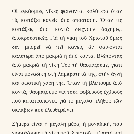
Οἱ ἐγκόσμιες νῖκες φαίνονται καλύτερα ὅταν
τίς κοιτάζει κανεὶς ἀπὸ ἀπόσταση. Ὅταν τίς
κοιτάζεις ἀπὸ κοντὰ δείχνουν ἄσχημες,
ἀποκρουστικές. Γιὰ τὴ νίκη τοῦ Χριστοῦ ὅμως
δὲν μπορεῖ νὰ πεῖ κανεὶς ἂν φαίνονται
καλύτερα ἀπὸ μακριὰ ἢ ἀπὸ κοντά. Βλέποντας
ἀπὸ μακριὰ τὴ νίκη Του τὴ θαυμάζουμε, γιατί
εἶναι μοναδικὴ στὴ λαμπρότητά της, στὴν ἁγνὴ
καὶ σωστικὴ χάρη της. Ὀταν τὴ βλέπουμε ἀπὸ
κοντά, θαυμάζουμε γιὰ τοὺς φοβεροὺς ἐχθροὺς
ποὺ κατατροπώνει, γιὰ τὸ μεγάλο πλῆθος τῶν
σκλάβων ποὺ ἐλευθερώνει.
Σήμερα εἶναι ἡ μεγάλη μέρα, ἡ μοναδική, ποὺ
γιορτάζουμε τὴ νίκη τοῦ Χριστοῦ. Γι’ αὐτὸ καὶ