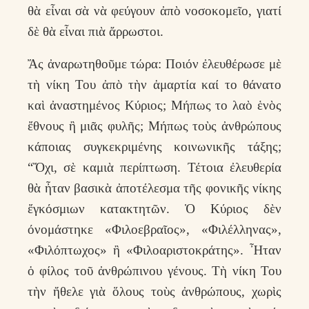
θὰ εἶναι σὰ νὰ φεύγουν ἀπὸ νοσοκομεῖο, γιατί
δὲ θὰ εἶναι πιὰ ἄρρωστοι.
Ἄς ἀναρωτηθοῦμε τώρα: Ποιόν ἐλευθέρωσε μὲ
τὴ νίκη Του ἀπὸ τὴν ἁμαρτία καί το θάνατο
καὶ ἀναστημένος Κύριος; Μήπως το λαὸ ἑνὸς
ἔθνους ἢ μιᾶς φυλῆς; Μήπως τοὺς ἀνθρώπους
κάποιας συγκεκριμένης κοινωνικῆς τάξης;
“Ὄχι, σὲ καμιὰ περίπτωση. Τέτοια ἐλευθερία
θὰ ἦταν βασικὰ ἀποτέλεσμα τῆς φονικῆς νίκης
ἔγκόσμιων κατακτητῶν. Ὁ Κύριος δὲν
όνομάστηκε «Φιλοεβραῖος», «Φιλέλληνας»,
«Φιλόπτωχος» ἢ «Φιλοαριστοκράτης». Ἦταν
ὁ φίλος τοῦ ἀνθρώπινου γένους. Τὴ νίκη Του
τὴν ἤθελε γιὰ ὅλους τοὺς ἀνθρώπους, χωρὶς