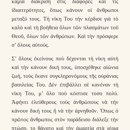
καμιὰ διάκριση στὶς διαφορὲς καὶ τίς
ἰδιαιτερότητες, ὅπως κάνουν οἱ ἄνθρωποι
μεταξύ τους. Τὴ νίκη Του τὴν κέρδισε γιὰ τὸ
καλὸ καὶ τὴ βοήθεια ὅλων τῶν πλασμάτων τοῦ
Θεοῦ, ὅλων τῶν ἀνθρώπων. Καὶ τὴν πρόσφερε
σ’ ὅλους αὐτούς.
Σ’ ὅλους ἐκείνους ποὺ δέχονται τὴ νίκη αὐτὴ
καὶ τὴν κάνουν δική τους, ὑποσχέθηκε αἰώνια
ζωή, τοὺς ἔκανε συγκληρονόμους τῆς οὐράνιας
βασιλείας Του. Δὲν ἐπιβάλλει σὲ κανέναν τὴ
νίκη Του, μ’ ὅλο ποὺ κόστισε τοσο πολύ.
Ἀφήνει ἐλεύθερους τοὺς ἀνθρώπους νὰ τὴν
κάνουν δική τους ἢ νὰ τὴν ἀρνηθοῦν. Ὅπως ὁ
πρῶτος ἄνθρωπος στὸν παράδεισο διάλεξε τὴν
πτώση, το θάνατο καὶ τὴν ἁμαρτία στὰ χέρια