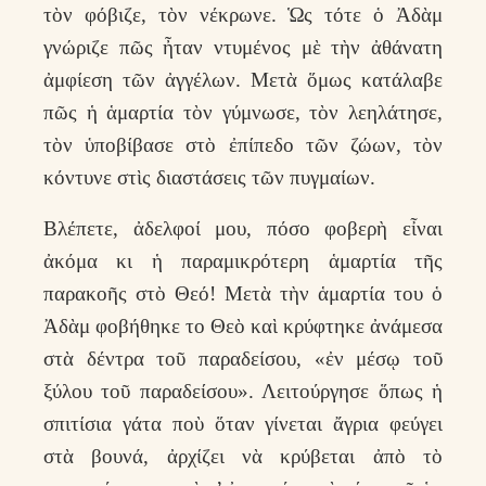
τὸν φόβιζε, τὸν νέκρωνε. Ὡς τότε ὁ Ἀδὰμ
γνώριζε πῶς ἦταν ντυμένος μὲ τὴν ἀθάνατη
ἀμφίεση τῶν ἀγγέλων. Μετὰ ὅμως κατάλαβε
πῶς ἡ ἁμαρτία τὸν γύμνωσε, τὸν λεηλάτησε,
τὸν ὑποβίβασε στὸ ἐπίπεδο τῶν ζώων, τὸν
κόντυνε στὶς διαστάσεις τῶν πυγμαίων.
Βλέπετε, ἀδελφοί μου, πόσο φοβερὴ εἶναι
ἀκόμα κι ἡ παραμικρότερη ἁμαρτία τῆς
παρακοῆς στὸ Θεό! Μετὰ τὴν ἁμαρτία του ὁ
Ἀδὰμ φοβήθηκε το Θεὸ καὶ κρύφτηκε ἀνάμεσα
στὰ δέντρα τοῦ παραδείσου, «ἐν μέσῳ τοῦ
ξύλου τοῦ παραδείσου». Λειτούργησε ὅπως ἡ
σπιτίσια γάτα ποὺ ὅταν γίνεται ἄγρια φεύγει
στὰ βουνά, ἀρχίζει νὰ κρύβεται ἀπὸ τὸ