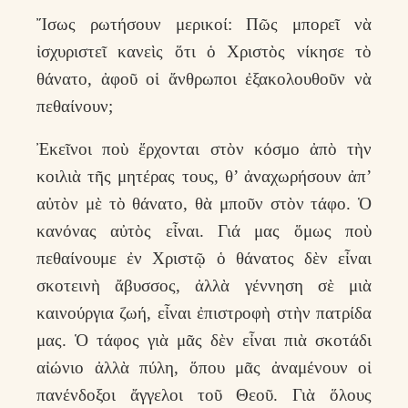
Ἴσως ρωτήσουν μερικοί: Πῶς μπορεῖ νὰ
ἰσχυριστεῖ κανεὶς ὅτι ὁ Χριστὸς νίκησε τὸ
θάνατο, ἀφοῦ οἱ ἄνθρωποι ἐξακολουθοῦν νὰ
πεθαίνουν;
Ἐκεῖνοι ποὺ ἔρχονται στὸν κόσμο ἀπὸ τὴν
κοιλιὰ τῆς μητέρας τους, θ’ ἀναχωρήσουν ἀπ’
αὐτὸν μὲ τὸ θάνατο, θὰ μποῦν στὸν τάφο. Ὁ
κανόνας αὐτὸς εἶναι. Γιά μας ὅμως ποὺ
πεθαίνουμε ἐν Χριστῷ ὁ θάνατος δὲν εἶναι
σκοτεινὴ ἄβυσσος, ἀλλὰ γέννηση σὲ μιὰ
καινούργια ζωή, εἶναι ἐπιστροφὴ στὴν πατρίδα
μας. Ὁ τάφος γιὰ μᾶς δὲν εἶναι πιὰ σκοτάδι
αἰώνιο ἀλλὰ πύλη, ὅπου μᾶς ἀναμένουν οἱ
πανένδοξοι ἄγγελοι τοῦ Θεοῦ. Γιὰ ὅλους