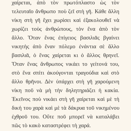
χαίρεται, ἀπὸ τὸν πρωτόπλαστο ὼς τὸν
τελευταῖο ἄνθρωπο ποὺ ζεῖ στὴ γῆ. Κάθε ἄλλη
νίκη στὴ γῆ ἔχει χωρίσει καὶ ἐξακολουθεῖ νὰ
χωρίζει τοὺς ἀνθρώπους, τὸν ἕνα ἀπὸ τὸν
ἄλλο. Ὅταν ἕνας ἐπίγειος βασιλιᾶς βγαίνει
νικητὴς ἀπὸ ἕναν πόλεμο ἐνάντια σὲ ἄλλο
βασιλιᾶ, ὁ ἕνας χαίρεται κι ὁ ἄλλος θρηνεῖ.
Ὅταν ἕνας ἄνθρωπος νικάει το γείτονά του,
στὸ ἕνα σπίτι ἀκούγονται τραγούδια καὶ στὸ
ἄλλο θρῆνοι. Δὲν ὑπάρχει στὴ γῆ χαρούμενη
νίκη ποῦ νὰ μὴ τὴν δηλητηριάζει ἡ κακία.
Ἐκεῖνος ποὺ νικάει στὴ γῆ χαίρεται καὶ μὲ τὴ
δική του χαρὰ καὶ μὲ τὰ δάκρυα τοῦ νικημένου
ἐχθροῦ του. Οὔτε ποῦ μπορεῖ νὰ καταλάβει
πῶς τὸ κακὸ καταστρέφει τὴ χαρά.