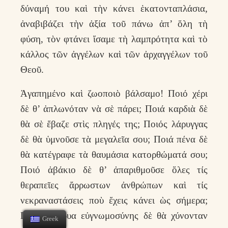
δύναμή του καὶ τὴν κάνει ἑκατονταπλάσια,
ἀναβιβάζει τὴν ἀξία τοῦ πάνω ἀπ’ ὅλη τὴ
φύση, τὸν φτάνει ἴσαμε τὴ λαμπρότητα καὶ τὸ
κάλλος τῶν ἀγγέλων καὶ τῶν ἀρχαγγέλων τοῦ
Θεοῦ.
Ἀγαπημένο καὶ ζωοποιὸ βάλσαμο! Ποιό χέρι
δὲ θ’ ἁπλωνόταν νὰ σὲ πάρει; Ποιά καρδιὰ δὲ
θὰ σὲ ἔβαζε στὶς πληγές της; Ποιός λάρυγγας
δὲ θὰ ὑμνοῦσε τὰ μεγαλεῖα σου; Ποιά πένα δὲ
θὰ κατέγραφε τὰ θαυμάσια κατορθώματά σου;
Ποιό ἀβάκιο δὲ θ’ ἀπαριθμοῦσε ὅλες τίς
θεραπεῖες ἄρρωστων ἀνθρώπων καὶ τίς
νεκραναστάσεις ποὺ ἔχεις κάνει ὼς σήμερα;
Πόσα δάκρυα εὐγνωμοσύνης δὲ θὰ χύνονταν
Greek