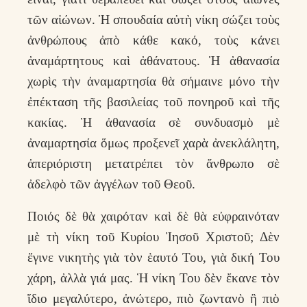
τῶν αἰώνων. Ἡ σπουδαία αὐτὴ νίκη σώζει τοὺς
ἀνθρώπους ἀπὸ κάθε κακό, τοὺς κάνει
ἀναμάρτητους καὶ ἀθάνατους. Ἡ ἀθανασία
χωρὶς τὴν ἀναμαρτησία θὰ σήμαινε μόνο τὴν
ἐπέκταση τῆς βασιλείας τοῦ πονηροῦ καὶ τῆς
κακίας. Ἡ ἀθανασία σὲ συνδυασμὸ μὲ
ἀναμαρτησία ὅμως προξενεῖ χαρὰ ἀνεκλάλητη,
ἀπεριόριστη μετατρέπει τὸν ἄνθρωπο σὲ
ἀδελφὸ τῶν ἀγγέλων τοῦ Θεοῦ.
Ποιός δὲ θὰ χαιρόταν καὶ δὲ θὰ εὐφραινόταν
μὲ τὴ νίκη τοῦ Κυρίου Ἰησοῦ Χριστοῦ; Δὲν
ἔγινε νικητὴς γιὰ τὸν ἑαυτό Του, γιὰ δική Του
χάρη, ἀλλὰ γιά μας. Ἡ νίκη Του δὲν ἔκανε τὸν
ἴδιο μεγαλύτερο, ἀνώτερο, πιὸ ζωντανὸ ἢ πιὸ