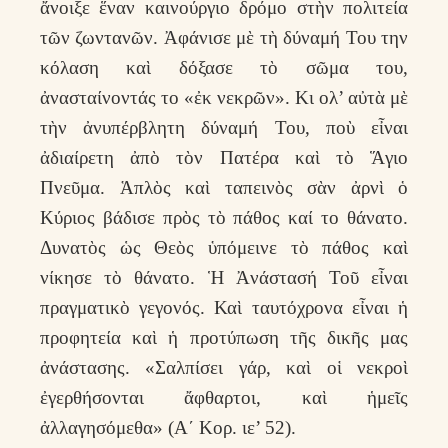
ἄνοιξε ἕναν καινούργιο δρόμο στὴν πολιτεία
τῶν ζωντανῶν. Ἀφάνισε μὲ τὴ δύναμή Του την
κόλαση καὶ δόξασε τὸ σῶμα του,
ἀνασταίνοντάς το «ἐκ νεκρῶν». Κι ολ’ αὐτὰ μὲ
τὴν ἀνυπέρβλητη δύναμή Του, ποὺ εἶναι
ἀδιαίρετη ἀπὸ τὸν Πατέρα καὶ τὸ Ἅγιο
Πνεῦμα. Ἁπλὸς καὶ ταπεινὸς σὰν ἀρνὶ ὁ
Κύριος βάδισε πρὸς τὸ πάθος καί το θάνατο.
Δυνατὸς ὡς Θεὸς ὑπόμεινε τὸ πάθος καὶ
νίκησε τὸ θάνατο. Ἡ Ἀνάστασή Τοῦ εἶναι
πραγματικὸ γεγονός. Καὶ ταυτόχρονα εἶναι ἡ
προφητεία καὶ ἡ προτύπωση τῆς δικῆς μας
ἀνάστασης. «Σαλπίσει γάρ, καὶ οἱ νεκροὶ
ἐγερθήσονται ἄφθαρτοι, καὶ ἡμεῖς
ἀλλαγησόμεθα» (Α΄ Κορ. ιε’ 52).