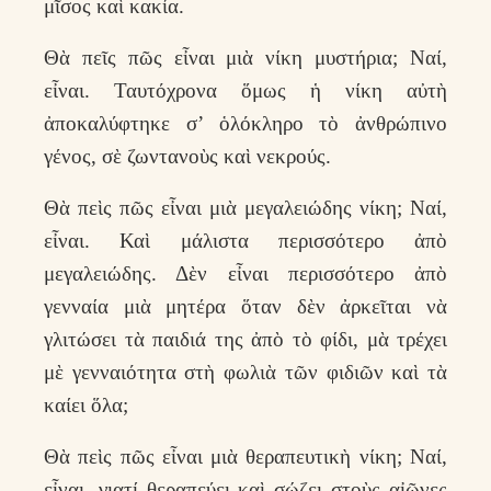
μῖσος καὶ κακία.
Θὰ πεῖς πῶς εἶναι μιὰ νίκη μυστήρια; Ναί,
εἶναι. Ταυτόχρονα ὅμως ἡ νίκη αὐτὴ
ἀποκαλύφτηκε σ’ ὁλόκληρο τὸ ἀνθρώπινο
γένος, σὲ ζωντανοὺς καὶ νεκρούς.
Θὰ πεὶς πῶς εἶναι μιὰ μεγαλειώδης νίκη; Ναί,
εἶναι. Καὶ μάλιστα περισσότερο ἀπὸ
μεγαλειώδης. Δὲν εἶναι περισσότερο ἀπὸ
γενναία μιὰ μητέρα ὅταν δὲν ἀρκεῖται νὰ
γλιτώσει τὰ παιδιά της ἀπὸ τὸ φίδι, μὰ τρέχει
μὲ γενναιότητα στὴ φωλιὰ τῶν φιδιῶν καὶ τὰ
καίει ὅλα;
Θὰ πεὶς πῶς εἶναι μιὰ θεραπευτικὴ νίκη; Ναί,
εἶναι, γιατί θεραπεύει καὶ σώζει στοὺς αἰῶνες