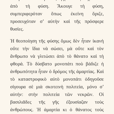
ἀπὸ τὴ φύση. Ἄκουγε τὴ φύση,
συμπεριφερόταν ὅπως ἐκείνη ὅριζε,
προσευχόταν σ’ αὐτὴν καὶ τῆς πρόσφερε
θυσίες.
Ἡ θεοποίηση τῆς φύσης ὅμως δὲν ἦταν ἱκανὴ
οὔτε τὴν ἴδια νὰ σώσει, μὰ οὔτε καὶ τὸν
ἄνθρωπο νὰ γλιτώσει ἀπὸ τὸ θάνατο καὶ τὴ
φθορά. Τὸ δύσβατο μονοπάτι ποὺ βάδιζε ἡ
ἀνθρωπότητα ἦταν ὁ δρόμος τῆς ἁμαρτίας. Καὶ
τὸ καταστροφικὸ αὐτὸ μονοπάτι ὁδηγοῦσε
σίγουρα σὲ μιὰ σκοτεινὴ πολιτεία, μόνο σ’
αὐτήν: στὴν πολιτεία τῶν νεκρῶν. Οἱ
βασιλιᾶδες τῆς γῆς ἐξουσίαζαν τοὺς
ἀνθρώπους. Ἡ ἁμαρτία κι ὁ θάνατος τοὺς