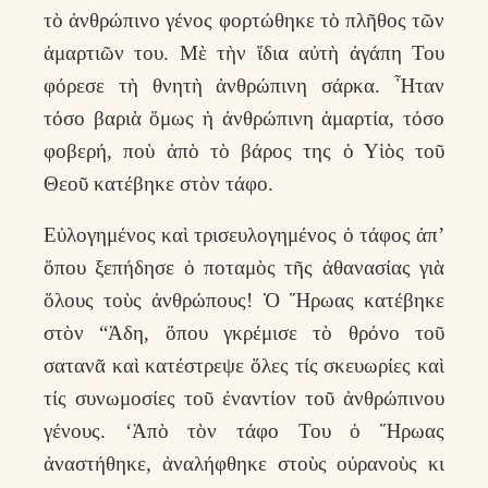
τὸ ἀνθρώπινο γένος φορτώθηκε τὸ πλῆθος τῶν
ἁμαρτιῶν του. Μὲ τὴν ἴδια αὐτὴ ἀγάπη Του
φόρεσε τὴ θνητὴ ἀνθρώπινη σάρκα. Ἦταν
τόσο βαριὰ ὅμως ἡ ἀνθρώπινη ἁμαρτία, τόσο
φοβερή, ποὺ ἀπὸ τὸ βάρος της ὁ Υἱὸς τοῦ
Θεοῦ κατέβηκε στὸν τάφο.
Εὐλογημένος καὶ τρισευλογημένος ὁ τάφος ἀπ’
ὅπου ξεπήδησε ὁ ποταμὸς τῆς ἀθανασίας γιὰ
ὅλους τοὺς ἀνθρώπους! Ὁ Ἥρωας κατέβηκε
στὸν “Ἀδη, ὅπου γκρέμισε τὸ θρόνο τοῦ
σατανᾶ καὶ κατέστρεψε ὅλες τίς σκευωρίες καὶ
τίς συνωμοσίες τοῦ ἐναντίον τοῦ ἀνθρώπινου
γένους. ‘Ἀπὸ τὸν τάφο Του ὁ Ἥρωας
ἀναστήθηκε, ἀναλήφθηκε στοὺς οὐρανοὺς κι