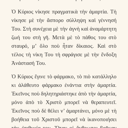
Ὁ Κύριος νίκησε πραγματικὰ τὴν ἁμαρτία. Τὴ
νίκησε μὲ τὴν ἄσπορο σύλληψη καὶ γέννησή
Του. Στὴ συνέχεια μὲ τὴν ἁγνὴ καὶ ἀναμάρτητη
ζωή του στὴ γῆ. Μετὰ μὲ τὸ πάθος του στὸ
σταυρό, μ’ ὅλο ποὺ ἦταν δίκαιος. Καὶ στὸ
τέλος τὴ νίκη Του τὴ σφράγισε μὲ τὴν ἔνδοξη
Ἀνάστασή Του.
Ὁ Κύριος ἔγινε τὸ φάρμακο, τὸ πιὸ κατάλληλο
κι ἀλάθευτο φάρμακο ἐνάντια στὴν ἁμαρτία.
Ἐκεῖνος ποὺ δηλητηριάστηκε ἀπὸ τὴν ἁμαρτία,
μόνο ἀπὸ τὸ Χριστὸ μπορεῖ νὰ θεραπευτεῖ.
Ἐκεῖνος ποὺ δὲ θέλει ν’ ἁμαρτάνει, μόνο μὲ τὴ
βοήθεια τοῦ Χριστοῦ μπορεῖ νὰ ἱκανοποιήσει
τὴν ἐπιθυμία του. Ὅταν οἱ ἄνθρωποι βρῆκαν