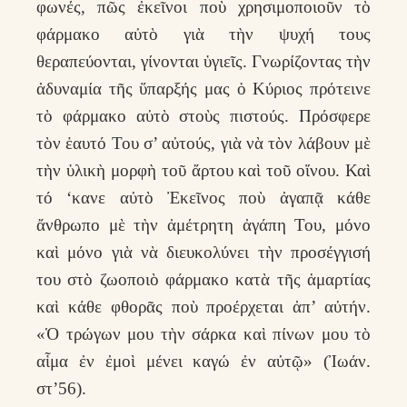
φωνές, πῶς ἐκεῖνοι ποὺ χρησιμοποιοῦν τὸ
φάρμακο αὐτὸ γιὰ τὴν ψυχή τους
θεραπεύονται, γίνονται ὑγιεῖς. Γνωρίζοντας τὴν
ἀδυναμία τῆς ὕπαρξής μας ὁ Κύριος πρότεινε
τὸ φάρμακο αὐτὸ στοὺς πιστούς. Πρόσφερε
τὸν ἑαυτό Του σ’ αὐτούς, γιὰ νὰ τὸν λάβουν μὲ
τὴν ὑλικὴ μορφὴ τοῦ ἄρτου καὶ τοῦ οἴνου. Καὶ
τό ‘κανε αὐτὸ Ἐκεῖνος ποὺ ἀγαπᾷ κάθε
ἄνθρωπο μὲ τὴν ἀμέτρητη ἀγάπη Του, μόνο
καὶ μόνο γιὰ νὰ διευκολύνει τὴν προσέγγισή
του στὸ ζωοποιὸ φάρμακο κατὰ τῆς ἁμαρτίας
καὶ κάθε φθορᾶς ποὺ προέρχεται ἀπ’ αὐτήν.
«Ὁ τρώγων μου τὴν σάρκα καὶ πίνων μου τὸ
αἷμα ἐν ἐμοὶ μένει καγώ ἐν αὐτῷ» (Ἰωάν.
στ’56).