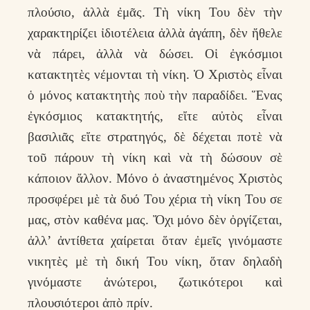
πλούσιο, ἀλλὰ ἐμᾶς. Τὴ νίκη Του δὲν τὴν
χαρακτηρίζει ἰδιοτέλεια ἀλλὰ ἀγάπη, δὲν ἤθελε
νὰ πάρει, ἀλλὰ νὰ δώσει. Οἱ ἐγκόσμιοι
κατακτητὲς νέμονται τὴ νίκη. Ὁ Χριστὸς εἶναι
ὁ μόνος κατακτητὴς ποὺ τὴν παραδίδει. Ἕνας
ἐγκόσμιος κατακτητής, εἴτε αὐτὸς εἶναι
βασιλιᾶς εἴτε στρατηγός, δὲ δέχεται ποτὲ νὰ
τοῦ πάρουν τὴ νίκη καὶ νὰ τὴ δώσουν σὲ
κάποιον ἄλλον. Μόνο ὁ ἀναστημένος Χριστὸς
προσφέρει μὲ τὰ δυό Του χέρια τὴ νίκη Του σε
μας, στὸν καθένα μας. Ὄχι μόνο δὲν ὀργίζεται,
ἀλλ’ ἀντίθετα χαίρεται ὅταν ἐμεῖς γινόμαστε
νικητὲς μὲ τὴ δική Του νίκη, ὅταν δηλαδὴ
γινόμαστε ἀνώτεροι, ζωτικότεροι καὶ
πλουσιότεροι ἀπὸ πρίν.