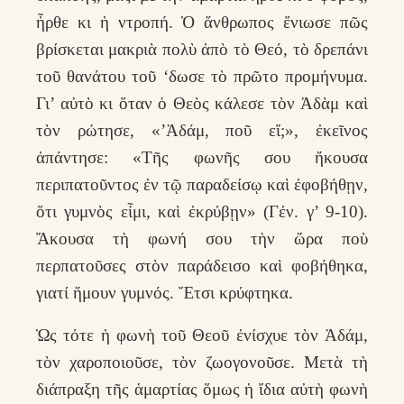
ἦρθε κι ἡ ντροπή. Ὁ ἄνθρωπος ἔνιωσε πῶς
βρίσκεται μακριὰ πολὺ ἀπὸ τὸ Θεό, τὸ δρεπάνι
τοῦ θανάτου τοῦ ‘δωσε τὸ πρῶτο προμήνυμα.
Γι’ αὐτὸ κι ὅταν ὁ Θεὸς κάλεσε τὸν Ἀδὰμ καὶ
τὸν ρώτησε, «’Ἀδάμ, ποῦ εἴ;», ἐκεῖνος
ἀπάντησε: «Τῆς φωνῆς σου ἤκουσα
περιπατοῦντος ἐν τῷ παραδείσῳ καὶ ἐφοβήθῃν,
ὅτι γυμνὸς εἶμι, καὶ ἐκρύβῃν» (Γέν. γ’ 9-10).
Ἄκουσα τὴ φωνή σου τὴν ὥρα ποὺ
περπατοῦσες στὸν παράδεισο καὶ φοβήθηκα,
γιατί ἤμουν γυμνός. Ἔτσι κρύφτηκα.
Ὡς τότε ἡ φωνὴ τοῦ Θεοῦ ἐνίσχυε τὸν Ἀδάμ,
τὸν χαροποιοῦσε, τὸν ζωογονοῦσε. Μετὰ τὴ
διάπραξη τῆς ἁμαρτίας ὅμως ἡ ἴδια αὐτὴ φωνὴ