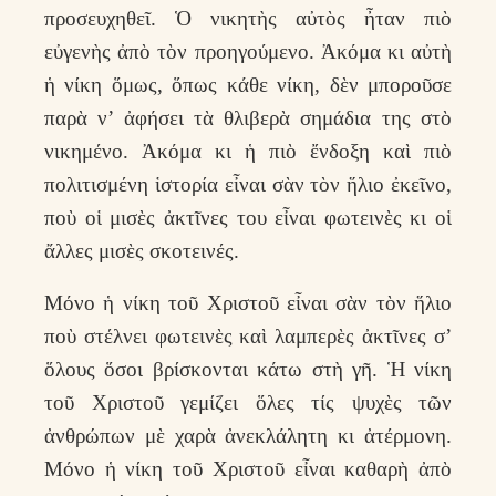
προσευχηθεῖ. Ὁ νικητὴς αὐτὸς ἦταν πιὸ
εὐγενὴς ἀπὸ τὸν προηγούμενο. Ἀκόμα κι αὐτὴ
ἡ νίκη ὅμως, ὅπως κάθε νίκη, δὲν μποροῦσε
παρὰ ν’ ἀφήσει τὰ θλιβερὰ σημάδια της στὸ
νικημένο. Ἀκόμα κι ἡ πιὸ ἔνδοξη καὶ πιὸ
πολιτισμένη ἱστορία εἶναι σὰν τὸν ἥλιο ἐκεῖνο,
ποὺ οἱ μισὲς ἀκτῖνες του εἶναι φωτεινὲς κι οἱ
ἄλλες μισὲς σκοτεινές.
Μόνο ἡ νίκη τοῦ Χριστοῦ εἶναι σὰν τὸν ἥλιο
ποὺ στέλνει φωτεινὲς καὶ λαμπερὲς ἀκτῖνες σ’
ὅλους ὅσοι βρίσκονται κάτω στὴ γῆ. Ἡ νίκη
τοῦ Χριστοῦ γεμίζει ὅλες τίς ψυχὲς τῶν
ἀνθρώπων μὲ χαρὰ ἀνεκλάλητη κι ἀτέρμονη.
Μόνο ἡ νίκη τοῦ Χριστοῦ εἶναι καθαρὴ ἀπὸ