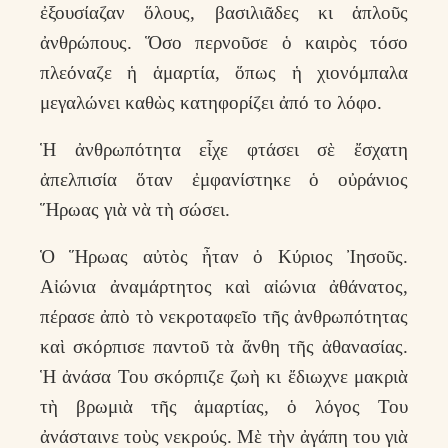
ἐξουσίαζαν ὅλους, βασιλιᾶδες κι ἁπλοῦς
ἀνθρώπους. Ὅσο περνοῦσε ὁ καιρὸς τόσο
πλεόναζε ἡ ἁμαρτία, ὅπως ἡ χιονόμπαλα
μεγαλώνει καθὼς κατηφορίζει ἀπό το λόφο.
Ἡ ἀνθρωπότητα εἶχε φτάσει σὲ ἔσχατη
ἀπελπισία ὅταν ἐμφανίστηκε ὁ οὐράνιος
Ἥρωας γιὰ νὰ τὴ σώσει.
Ὁ Ἥρωας αὐτὸς ἦταν ὁ Κύριος Ἰησοῦς.
Αἰώνια ἀναμάρτητος καὶ αἰώνια ἀθάνατος,
πέρασε ἀπὸ τὸ νεκροταφεῖο τῆς ἀνθρωπότητας
καὶ σκόρπισε παντοῦ τὰ ἄνθη τῆς ἀθανασίας.
Ἡ ἀνάσα Του σκόρπιζε ζωὴ κι ἔδιωχνε μακριὰ
τὴ βρωμιὰ τῆς ἁμαρτίας, ὁ λόγος Του
ἀνάσταινε τοὺς νεκρούς. Μὲ τὴν ἀγάπη του γιὰ