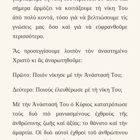
σήμερα ἁρμόζει νὰ κοιτάξουμε τὴ νίκη Του
ἀπὸ πολὺ κοντά, τόσο γιὰ νὰ βελτιώσουμε τίς
γνώσεις μας ὅσο καὶ γιὰ νὰ εὐφρανθοῦμε
περισσότερο.
Ἄς προσεγγίσουμε λοιπὸν τὸν ἀναστημένο
Χριστὸ κι ἂς ἀναρωτηθοῦμε:
Πρῶτο: Ποιόν νίκησε μὲ τὴν Ἀνάστασή Του;
Δεύτερο: Ποιούς ἐλευθέρωσε μὲ τὴ νίκη Του;
Μὲ τὴν Ἀνάστασή Του ὁ Κύριος κατατρόπωσε
τοὺς δυὸ πιὸ μανιασμένους ἐχθροὺς τῆς
ἀνθρώπινης ζωῆς καὶ ἀξίας: το θάνατο καὶ τὴν
ἁμαρτία. Οἱ δυὸ αὐτοὶ ἐχθροὶ τοῦ ἀνθρώπινου