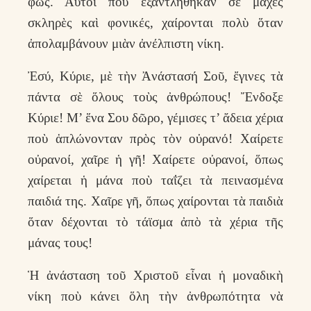
φώς. Αὐτοὶ ποὺ ἐξαντλήθηκαν σὲ μάχες
σκληρὲς καὶ φονικές, χαίρονται πολὺ ὅταν
ἀπολαμβάνουν μιὰν ἀνέλπιστη νίκη.
Ἐσύ, Κύριε, μὲ τὴν Ἀνάστασή Σοῦ, ἔγινες τὰ
πάντα σὲ ὅλους τοὺς ἀνθρώπους! Ἔνδοξε
Κύριε! Μ’ ἕνα Σου δῶρο, γέμισες τ’ ἄδεια χέρια
ποὺ ἁπλώνονταν πρὸς τὸν οὐρανό! Χαίρετε
οὐρανοί, χαῖρε ἡ γῆ! Χαίρετε οὐρανοί, ὅπως
χαίρεται ἡ μάνα ποὺ ταΐζει τὰ πεινασμένα
παιδιά της. Χαῖρε γῆ, ὅπως χαίρονται τὰ παιδιὰ
ὅταν δέχονται τὸ τάϊσμα ἀπὸ τὰ χέρια τῆς
μάνας τους!
Ἡ ἀνάσταση τοῦ Χριστοῦ εἶναι ἡ μοναδικὴ
νίκη ποὺ κάνει ὅλη τὴν ἀνθρωπότητα νὰ