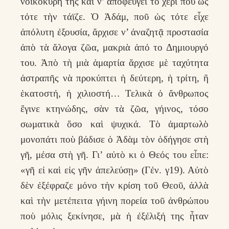
νοικοκύρη της καὶ ν’ ἀποφεύγει τὸ χέρι ποῦ ὡς
τότε τὴν τάϊζε. Ὁ Ἀδάμ, ποῦ ὡς τότε εἶχε
ἀπόλυτη ἐξουσία, ἄρχισε ν’ ἀναζητᾷ προστασία
ἀπὸ τὰ ἄλογα ζῶα, μακριὰ ἀπό το Δημιουργό
του. Ἀπὸ τὴ μιὰ ἁμαρτία ἄρχισε μὲ ταχύτητα
ἀστραπῆς νὰ προκύπτει ἡ δεύτερη, ἡ τρίτη, ἢ
ἑκατοστή, ἡ χιλιοστή… Τελικὰ ὁ ἄνθρωπος
ἔγινε κτηνώδης, σὰν τὰ ζῶα, γήινος, τόσο
σωματικὰ ὅσο καὶ ψυχικά. Τὸ ἁμαρτωλὸ
μονοπάτι ποὺ βάδισε ὁ Ἀδὰμ τὸν ὁδήγησε στὴ
γῆ, μέσα στὴ γῆ. Γι’ αὐτὸ κι ὁ Θεός του εἶπε:
«γῆ εἰ καὶ εἰς γῆν ἀπελεύσῃ» (Γέν. γ19). Αὐτὸ
δὲν ἐξέφραζε μόνο τὴν κρίση τοῦ Θεοῦ, ἀλλὰ
καὶ τὴν μετέπειτα γήινη πορεία τοῦ ἀνθρώπου
ποὺ μόλις ξεκίνησε, μὰ ἡ ἐξέλιξή της ἦταν