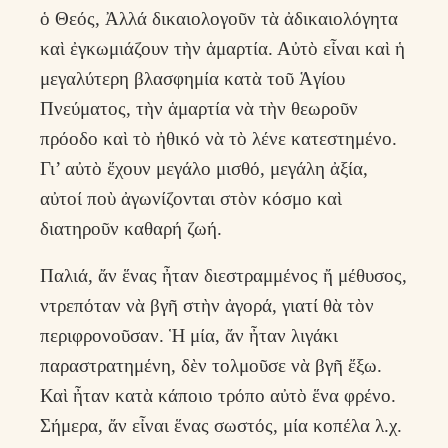
ὁ Θεός, Ἀλλά δικαιολογοῦν τὰ ἀδικαιολόγητα
καὶ ἐγκωμιάζουν τὴν ἁμαρτία. Αὐτὸ εἶναι καὶ ἡ
μεγαλύτερη βλασφημία κατὰ τοῦ Ἁγίου
Πνεύματος, τὴν ἁμαρτία νὰ τὴν θεωροῦν
πρόοδο καὶ τὸ ἠθικό νὰ τὸ λένε κατεστημένο.
Γι’ αὐτὸ ἔχουν μεγάλο μισθό, μεγάλη ἀξία,
αὐτοί ποὺ ἀγωνίζονται στὸν κόσμο καὶ
διατηροῦν καθαρή ζωή.
Παλιά, ἄν ἕνας ἦταν διεστραμμένος ἤ μέθυσος,
ντρεπόταν νὰ βγῆ στὴν ἀγορά, γιατί θὰ τὸν
περιφρονοῦσαν. Ἡ μία, ἄν ἦταν λιγάκι
παραστρατημένη, δὲν τολμοῦσε νὰ βγῆ ἔξω.
Καὶ ἦταν κατὰ κάποιο τρόπο αὐτὸ ἕνα φρένο.
Σήμερα, ἄν εἶναι ἕνας σωστός, μία κοπέλα λ.χ.