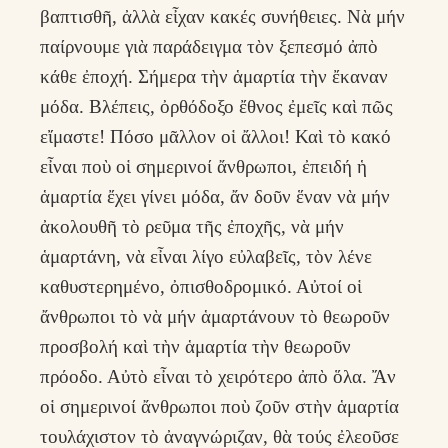
βαπτισθῆ, ἀλλὰ εἶχαν κακές συνήθειες. Νὰ μήν
παίρνουμε γιὰ παράδειγμα τὸν ξεπεσμό ἀπὸ
κάθε ἐποχή. Σήμερα τὴν ἁμαρτία τὴν ἔκαναν
μόδα. Βλέπεις, ὀρθόδοξο ἔθνος ἐμεῖς καὶ πῶς
εἴμαστε! Πόσο μᾶλλον οἱ ἄλλοι! Καὶ τὸ κακό
εἶναι ποὺ οἱ σημερινοί ἄνθρωποι, ἐπειδή ἡ
ἁμαρτία ἔχει γίνει μόδα, ἄν δοῦν ἕναν νὰ μήν
ἀκολουθῆ τὸ ρεῦμα τῆς ἐποχῆς, νὰ μήν
ἁμαρτάνη, νὰ εἶναι λίγο εὐλαβεῖς, τὸν λένε
καθυστερημένο, ὀπισθοδρομικό. Αὐτοί οἱ
ἄνθρωποι τὸ νὰ μήν ἁμαρτάνουν τὸ θεωροῦν
προσβολή καὶ τὴν ἁμαρτία τὴν θεωροῦν
πρόοδο. Αὐτὸ εἶναι τὸ χειρότερο ἀπὸ ὅλα. Ἄν
οἱ σημερινοί ἄνθρωποι ποὺ ζοῦν στὴν ἁμαρτία
τουλάχιστον τὸ ἀναγνώριζαν, θὰ τούς ἐλεοῦσε