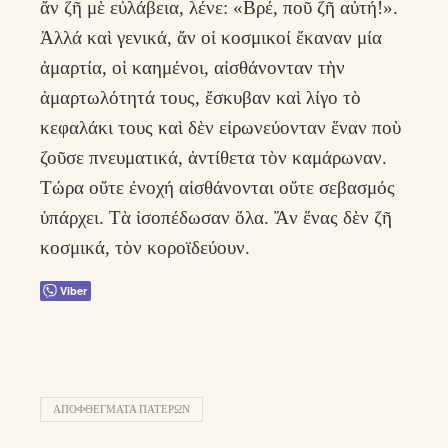
ἄν ζῆ μὲ εὐλάβεια, λένε: «Βρέ, ποῦ ζῆ αὐτή!».
Ἀλλά καὶ γενικά, ἄν οἱ κοσμικοί ἔκαναν μία
ἁμαρτία, οἱ καημένοι, αἰσθάνονταν τὴν
ἁμαρτωλότητά τους, ἔσκυβαν καὶ λίγο τὸ
κεφαλάκι τους καὶ δὲν εἰρωνεύονταν ἕναν ποὺ
ζοῦσε πνευματικά, ἀντίθετα τὸν καμάρωναν.
Τώρα οὔτε ἐνοχή αἰσθάνονται οὔτε σεβασμός
ὑπάρχει. Τὰ ἰσοπέδωσαν ὅλα. Ἄν ἕνας δὲν ζῆ
κοσμικά, τὸν κοροϊδεύουν.
Viber
ΑΠΟΦΘΈΓΜΑΤΑ ΠΑΤΈΡΩΝ