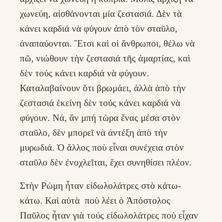
χωνεύη, αἰσθάνονται μία ζεστασιά. Δὲν τὰ
κάνει καρδιά νὰ φύγουν ἀπὸ τὸν σταῦλο,
ἀναπαύονται. Ἔτσι καὶ οἱ ἄνθρωποι, θέλω νὰ
πῶ, νιώθουν τὴν ζεστασιά τῆς ἁμαρτίας, καὶ
δὲν τούς κάνει καρδιά νὰ φύγουν.
Καταλαβαίνουν ὅτι βρωμάει, ἀλλὰ ἀπὸ τὴν
ζεστασιά ἐκείνη δὲν τούς κάνει καρδιά νὰ
φύγουν. Νά, ἄν μπή τώρα ἕνας μέσα στὸν
σταῦλο, δὲν μπορεῖ νὰ ἀντέξη ἀπὸ τὴν
μυρωδιά. Ὁ ἄλλος ποὺ εἶναι συνέχεια στὸν
σταῦλο δὲν ἐνοχλεῖται, ἔχει συνηθίσει πλέον.
Στὴν Ρώμη ἦταν εἰδωλολάτρες στὸ κάτω-
κάτω. Καὶ αὐτὰ ποὺ λέει ὁ Ἀπόστολος
Παῦλος ἦταν γιὰ τούς εἰδωλολάτρες ποὺ εἶχαν