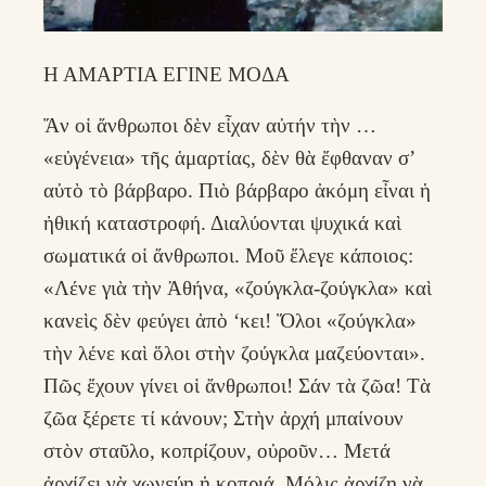
Η ΑΜΑΡΤΙΑ ΕΓΙΝΕ ΜΟΔΑ
Ἄν οἱ ἄνθρωποι δὲν εἶχαν αὐτήν τὴν …
«εὐγένεια» τῆς ἁμαρτίας, δὲν θὰ ἔφθαναν σ’
αὐτὸ τὸ βάρβαρο. Πιὸ βάρβαρο ἀκόμη εἶναι ἡ
ἠθική καταστροφή. Διαλύονται ψυχικά καὶ
σωματικά οἱ ἄνθρωποι. Μοῦ ἔλεγε κάποιος:
«Λένε γιὰ τὴν Ἀθήνα, «ζούγκλα-ζούγκλα» καὶ
κανεὶς δὲν φεύγει ἀπὸ ‘κει! Ὅλοι «ζούγκλα»
τὴν λένε καὶ ὅλοι στὴν ζούγκλα μαζεύονται».
Πῶς ἔχουν γίνει οἱ ἄνθρωποι! Σάν τὰ ζῶα! Τὰ
ζῶα ξέρετε τί κάνουν; Στὴν ἀρχή μπαίνουν
στὸν σταῦλο, κοπρίζουν, οὐροῦν… Μετά
ἀρχίζει νὰ χωνεύη ἡ κοπριά. Μόλις ἀρχίζη νὰ