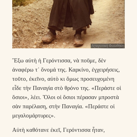
Ἔξω αὐτὴ ἡ Γερόντισσα, νὰ ποῦμε, δὲν
ἀναφέρω τ᾿ ὄνομά της. Καρκίνο, ἐγχειρήσεις,
τοῦτο, ἐκεῖνο, αὐτὸ κι ὅμως προσευχομένη
εἶδε τὴν Παναγία στὸ θρόνο της. «Περάστε οἱ
ὅσιοι», λέει. Ὅλοι οἱ ὅσιοι πέρασαν μπροστὰ
σὰν παρέλαση, στὴν Παναγία. «Περάστε οἱ
μεγαλομάρτυρες».
Αὐτὴ καθότανε ἐκεῖ, Γερόντισσα ἦταν,