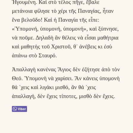
Ἡγουμένη. Καὶ στὸ τέλος πῆγε, ἔβαλε
μετάνοια φίλησε τὸ χέρι τῆς Παναγίας, ἦταν
ἕνα βελοῦδο! Καὶ ἡ Παναγία τῆς εἶπε:
«Ὑπομονή, ὑπομονή, ὑπομονή», καὶ ξύπνησε,
νὰ ποῦμε. Δηλαδὴ ἂν θέλεις νὰ εἶσαι μαθήτρια
καὶ μαθητὴς τοῦ Χριστοῦ, θ᾿ ἀνέβεις κι ἐσὺ
ἀπάνω στὸ Σταυρό.
Ἀπαλλαγὴ κανένας Ἅγιος δὲν ἐζήτησε ἀπὸ τὸν
Θεό. Ὑπομονὴ νὰ χαρίσει. Ἂν κάνεις ὑπομονὴ
θά ῾χεις καὶ λιγάκι μισθό, ἂν θά ῾χεις
ἀπαλλαγή, δὲν ἔχεις τίποτες, μισθὸ δὲν ἔχεις.
Viber