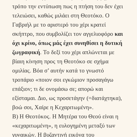
τρόπο την εντύπωση πως η πτήση του δεν έχει
τελειώσει, καθώς μιλάει στη Θεοτόκο. Ο
Γαβριήλ με το αριστερό του χέρι κρατεί
σκήπτρο, που συμβολίζει τον αγγελιοφόρο
και
όχι κρίνο, όπως μάς έχει συνηθίσει η δυτική
ζωγραφική
. Το δεξί του χέρι απλώνεται με
βίαιη κίνηση προς τη Θεοτόκο σε σχήμα
ομιλίας. Βόα σ’ αυτήν κατά το γνωστό
τροπάριο «ποιον σοι εγκώμιον προσαγάγω
επάξιον; τι δε ονομάσω σε; απορώ και
εξίσταμαι. Διο, ως προσετάγην (=διατάχτηκα),
βοώ σοι, Χαίρε η Κεχαριτωμένη».
Β) Η Θεοτόκος. Η Μητέρα του Θεού είναι η
«κεχαριτωμένη», η ευλογημένη μεταξύ των
γυναικών. Η βυζαντινή εικόνα του