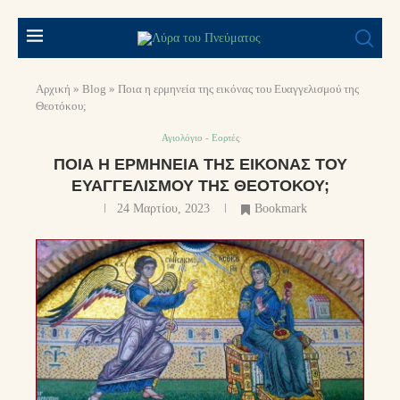
Αρχική
»
Blog
»
Ποια η ερμηνεία της εικόνας του Ευαγγελισμού της
Θεοτόκου;
Αγιολόγιο - Εορτές
ΠΟΙΑ Η ΕΡΜΗΝΕΊΑ ΤΗΣ ΕΙΚΌΝΑΣ ΤΟΥ
ΕΥΑΓΓΕΛΙΣΜΟΎ ΤΗΣ ΘΕΟΤΌΚΟΥ;
24 Μαρτίου, 2023
Bookmark