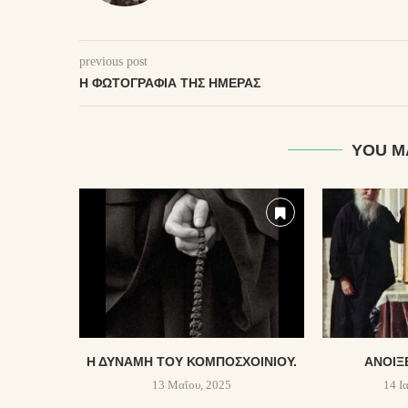
previous post
Η ΦΩΤΟΓΡΑΦΊΑ ΤΗΣ ΗΜΈΡΑΣ
YOU M
Η ΔΎΝΑΜΗ ΤΟΥ ΚΟΜΠΟΣΧΟΙΝΙΟΎ.
ΆΝΟΙΞ
13 Μαΐου, 2025
14 Ι