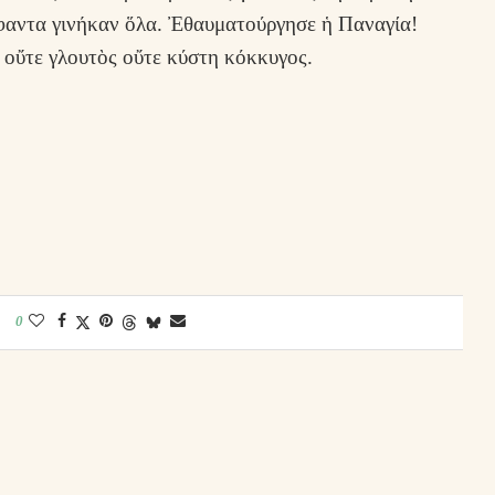
 ἄφαντα γινήκαν ὅλα. Ἐθαυματούργησε ἡ Παναγία!
 οὔτε γλουτὸς οὔτε κύστη κόκκυγος.
0