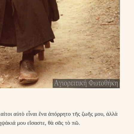
αίτοι αὐτὸ εἶναι ἕνα ἀπόρρητο τῆς ζωῆς μου, ἀλλὰ
νηψάκιά μου εἴσαστε, θὰ σᾶς τὸ πῶ.