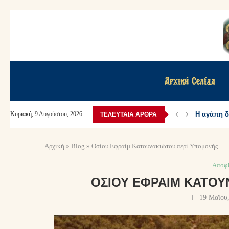
Αρχική Σελίδα
Η αγάπη δε
Κυριακή, 9 Αυγούστου, 2026
ΤΕΛΕΥΤΑΊΑ ΆΡΘΡΑ
Αρχική
»
Blog
»
Οσίου Εφραίμ Κατουνακιώτου περί Υπομονής
Αποφθ
ΟΣΊΟΥ ΕΦΡΑΊΜ ΚΑΤΟΥ
19 Μαΐου