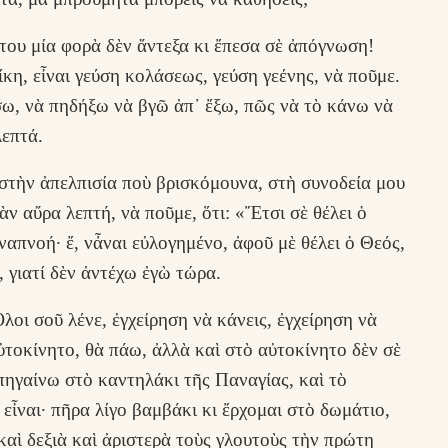
ου μία φορὰ δὲν ἄντεξα κι ἔπεσα σὲ ἀπόγνωση!
κη, εἶναι γεύση κολάσεως, γεύση γεένης, νὰ ποῦμε.
ω, νὰ πηδήξω νὰ βγῶ ἀπ᾿ ἔξω, πῶς νὰ τὸ κάνω νὰ
λεπτά.
στὴν ἀπελπισία ποὺ βρισκόμουνα, στὴ συνοδεία μου
ν αὔρα λεπτή, νὰ ποῦμε, ὅτι: «Ἔτσι σὲ θέλει ὁ
ναπνοή· ἔ, νἆναι εὐλογημένο, ἀφοῦ μὲ θέλει ὁ Θεός,
 γιατί δὲν ἀντέχω ἐγὼ τώρα.
οι σοῦ λένε, ἐγχείρηση νὰ κάνεις, ἐγχείρηση νὰ
τοκίνητο, θὰ πάω, ἀλλὰ καὶ στὸ αὐτοκίνητο δὲν σὲ
πηγαίνω στὸ καντηλάκι τῆς Παναγίας, καὶ τὸ
εἶναι· πῆρα λίγο βαμβάκι κι ἔρχομαι στὸ δωμάτιο,
καὶ δεξιὰ καὶ ἀριστερὰ τοὺς γλουτοὺς τὴν πρώτη