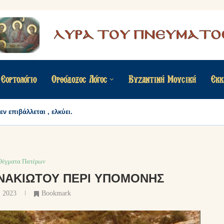
Εορτολόγιο
Ορθόδοξος Λόγος
Βυζαντινή Μουσική
Εκκ
ν επιβάλλεται , ελκύει.
έγματα Πατέρων
ΝΑΚΙΏΤΟΥ ΠΕΡΊ ΥΠΟΜΟΝΉΣ
, 2023
Bookmark