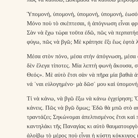
Ὑπομονή, ὑπομονή, ὑπομονή, ὑπομονή, ἑωσότ
Μόνο ποὺ τὸ σκέπτεσαι, ἡ ἀπόγνωση εἶναι φρί
Σὰν νὰ ἔχω τώρα τοῦτα ἐδῶ, πῶς νὰ περπατήσ
φύγω, πῶς νὰ βγῶ; Μὲ κράτησε ἕξι ἕως ἑφτὰ 
Μέσα στὸν πόνο, μέσα στὴν ἀπόγνωση, μέσα 
δὲν ἔλεγα τίποτες. Μία λεπτὴ φωνὴ ἄκουσα, σὰ
Θεός». Μὲ αὐτὸ ἔτσι σὰν νὰ πῆρα μία βαθιὰ ἀ
νά ῾ναι εὐλογημένο· μὰ δῶσ᾿ μου καὶ ὑπομονή,
Τί νὰ κάνω, νὰ βγῶ ἔξω νὰ κάνω ἐγχείρηση; Ὅλ
κάνεις. Πῶς νὰ βγῶ ὅμως; Ἐδῶ θὰ μπῶ στὸ αὐ
τραντάζει; Σηκώνομαι ἀπελπισμένος ἔτσι καὶ 
καντηλάκι τῆς Παναγίας κι αὐτὸ θαυματουργὸ 
ἀλοίβω τὸ μέρος ποὺ εἶναι ἡ κύστη κόκκυγος 