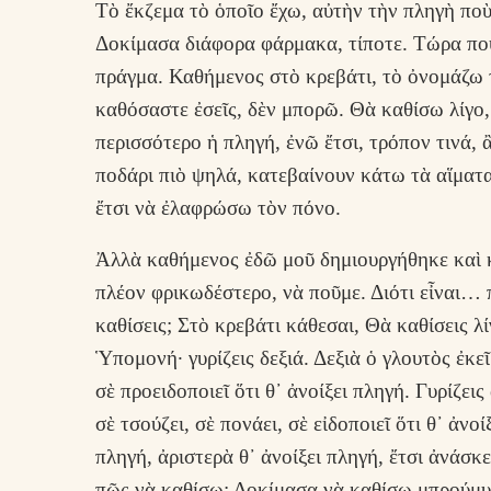
Τὸ ἔκζεμα τὸ ὁποῖο ἔχω, αὐτὴν τὴν πληγὴ ποὺ
Δοκίμασα διάφορα φάρμακα, τίποτε. Τώρα ποὺ
πράγμα. Καθήμενος στὸ κρεβάτι, τὸ ὀνομάζω 
καθόσαστε ἐσεῖς, δὲν μπορῶ. Θὰ καθίσω λίγο,
περισσότερο ἡ πληγή, ἐνῶ ἔτσι, τρόπον τινά, ἂ
ποδάρι πιὸ ψηλά, κατεβαίνουν κάτω τὰ αἵματ
ἔτσι νὰ ἐλαφρώσω τὸν πόνο.
Ἀλλὰ καθήμενος ἐδῶ μοῦ δημιουργήθηκε καὶ κ
πλέον φρικωδέστερο, νὰ ποῦμε. Διότι εἶναι… 
καθίσεις; Στὸ κρεβάτι κάθεσαι, Θὰ καθίσεις λίγ
Ὑπομονή· γυρίζεις δεξιά. Δεξιὰ ὁ γλουτὸς ἐκεῖ
σὲ προειδοποιεῖ ὅτι θ᾿ ἀνοίξει πληγή. Γυρίζει
σὲ τσούζει, σὲ πονάει, σὲ εἰδοποιεῖ ὅτι θ᾿ ἀνο
πληγή, ἀριστερὰ θ᾿ ἀνοίξει πληγή, ἔτσι ἀνάσκ
πῶς νὰ καθίσω; Δοκίμασα νὰ καθίσω μπρούμυτ