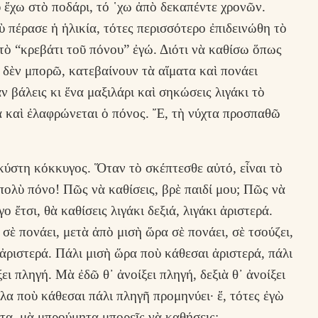
 ἔχω στὸ ποδάρι, τό ῾χω ἀπὸ δεκαπέντε χρονῶν.
 πέρασε ἡ ἡλικία, τότες περισσότερο ἐπιδεινώθη τὸ
τὸ “κρεβάτι τοῦ πόνου” ἐγώ. Διότι νὰ καθίσω ὅπως
 δὲν μπορῶ, κατεβαίνουν τὰ αἵματα καὶ πονάει
ν βάλεις κι ἕνα μαξιλάρι καὶ σηκώσεις λιγάκι τὸ
α καὶ ἐλαφρώνεται ὁ πόνος. Ἔ, τὴ νύχτα προσπαθῶ
ύστη κόκκυγος. Ὅταν τὸ σκέπτεσθε αὐτό, εἶναι τὸ
πολὺ πόνο! Πῶς νὰ καθίσεις, βρὲ παιδί μου; Πῶς νὰ
ο ἔτσι, θὰ καθίσεις λιγάκι δεξιά, λιγάκι ἀριστερά.
 σὲ πονάει, μετὰ ἀπὸ μισὴ ὥρα σὲ πονάει, σὲ τσούζει,
ς ἀριστερά. Πάλι μισὴ ὥρα ποὺ κάθεσαι ἀριστερά, πάλι
ίξει πληγή. Μὰ ἐδῶ θ᾿ ἀνοίξει πληγή, δεξιὰ θ᾿ ἀνοίξει
ελα ποὺ κάθεσαι πάλι πληγῆ προμηνύει· ἔ, τότες ἐγὼ
α, μὰ μπρούμητα μπορεῖς νὰ καθήσεις;