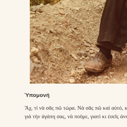
Ὑπομονή
Ἄχ, τί νὰ σᾶς πῶ τώρα. Νὰ σᾶς πῶ καὶ αὐτό, κ
γιὰ τὴν ἀγάπη σας, νὰ ποῦμε, γιατὶ κι ἐσεῖς ἀ